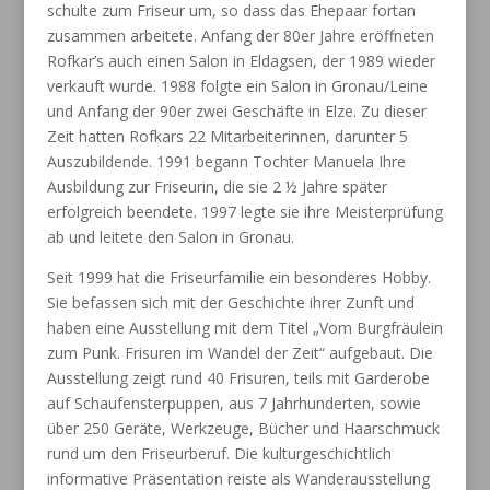
schulte zum Friseur
um, so dass das Ehepaar fortan
zusammen arbeitete.
Anfang der 80er Jahre eröffneten
Rofkar’s auch einen Salon in Eldagsen, der 1989 wieder
verkauft wurde.
1988 folgte ein Salon in Gronau/Leine
und Anfang der 90er zwei Geschäfte in Elze. Zu dieser
Zeit hatten
Rofkars 22 Mitarbeiterinnen, darunter 5
Auszubildende.
1991 begann Tochter Manuela Ihre
Ausbildung zur Friseurin, die sie 2 ½ Jahre später
erfolgreich
beendete. 1997 legte sie ihre Meisterprüfung
ab und leitete den Salon in Gronau.
Seit 1999 hat die Friseurfamilie ein besonderes Hobby.
Sie befassen sich mit der Geschichte ihrer Zunft
und
haben eine Ausstellung mit dem Titel „Vom Burgfräulein
zum Punk. Frisuren im Wandel der Zeit“
aufgebaut. Die
Ausstellung zeigt rund 40 Frisuren, teils mit Garderobe
auf Schaufensterpuppen, aus 7
Jahrhunderten, sowie
über 250 Geräte, Werkzeuge, Bücher und Haarschmuck
rund um den Friseurberuf.
Die kulturgeschichtlich
informative Präsentation reiste als Wanderausstellung