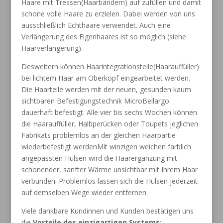
Haare mit Tressen(Haarbändern) auf zufüllen
und damit
schöne volle Haare zu erzielen. Dabei werden von uns
ausschließlich Echthaare
verwendet. Auch eine
Verlängerung des Eigenhaares ist so möglich (siehe
Haarverlängerung).
Desweitern können Haarintegrationsteile(Haarauffüller)
bei lichtem Haar am Oberkopf eingearbeitet
werden.
Die Haarteile werden mit der neuen, gesunden kaum
sichtbaren Befestigungstechnik
MicroBellargo
dauerhaft befestigt. Alle vier bis sechs Wochen können
die Haarauffüller,
Halbperücken oder Toupets jeglichen
Fabrikats problemlos an der gleichen Haarpartie
wiederbefestigt werdenMit winzigen weichen farblich
angepassten Hülsen wird die Haarergänzung
mit
schonender, sanfter Wärme unsichtbar mit Ihrem Haar
verbunden. Problemlos
lassen sich die Hülsen jederzeit
auf demselben Wege wieder entfernen.
Viele dankbare Kundinnen
und Kunden bestätigen uns
die
Vorteile des einzigartigen Systems
: